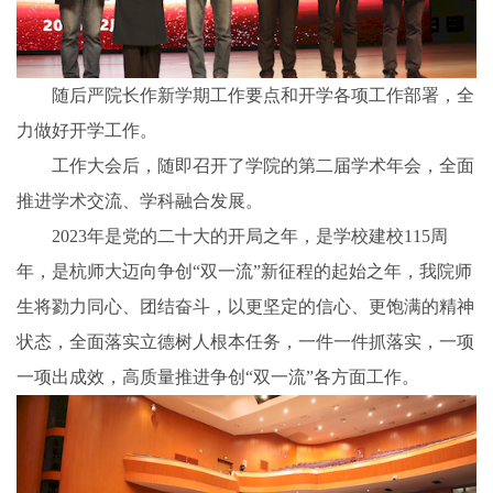
随后
严院长
作
新学期
工作要点和开学各项工作部署，全
力做好开学工作。
工作大会后，随即召开了学院的第二届学术年会，全面
推进学术交流、学科融合发展。
2023年是党的二十大的开
局
之年，是学校建校
115周
年，是杭师大迈向
争创
“双一流”
新征程
的起始之年，
我院师
生将
勠力同心、
团结奋斗，以
更坚定的信心、更饱满的精神
状态，全面落实立德树人根本任务，一件一件抓落实，一项
一项出成效，高质量推进争创
“双一流”各方面工作。