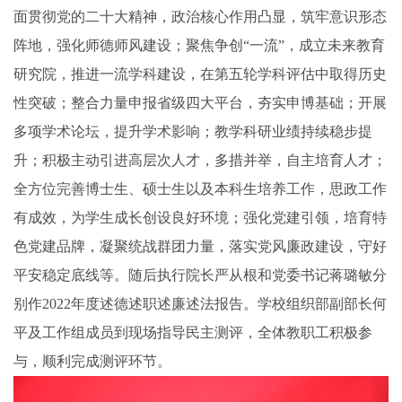
面贯彻党的二十大精神，政治核心作用凸显，筑牢意识形态
阵地，强化师德师风建设；聚焦争创
“一流”，成立未来教育
研究院，推进一流学科建设，在第五轮学科评估
中
取得历史
性突破
；
整合力量申报
省级
四大平台，
夯实申博
基础
；开展
多项学术论坛，提升学术影响
；教学科研业绩持续稳步提
升；积极主动引进高层次人才，多措并举，自主培育人才；
全方位完善博士生、硕士生以及本科生培养工作，
思政工作
有成效，
为学生
成长
创
设
良好
环境
；
强化党建引领，
培育特
色党建品牌，凝聚统战群团力量，
落实
党风廉政建设
，
守好
平安稳定底线
等
。
随后执行院长
严从根和
党委书记
蒋璐敏
分
别作
2022年度述德述职述廉述法报告
。
学校组织部副部长何
平
及工作组成员
到
现
场
指导
民主测评
，
全体教职工
积极参
与，
顺利
完成测评环节
。