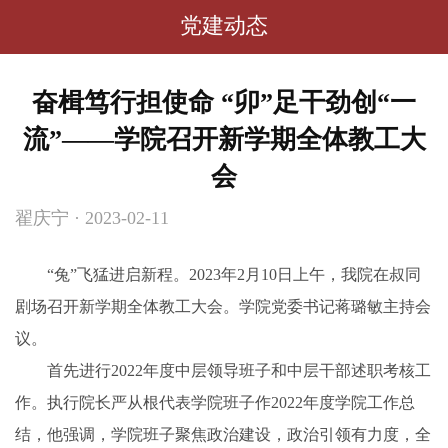
党建动态
奋楫笃行担使命 “卯”足干劲创“一
流”——学院召开新学期全体教工大
会
翟庆宁 · 2023-02-11
“兔”飞猛进启新程。
202
3
年
2
月
10
日上午，
我院
在
叔同
剧场
召开新学期全体教工大会。学院党委书记蒋璐敏主持会
议。
首先进行
2022年度中层领导班子和中层干部
述职考核工
作。执行院长
严从根
代表学院班子
作
2022年度
学院
工作总
结，他强调，学院班子聚焦政治建设，政治引领有力度，全