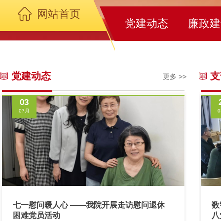
网站首页
党建动态
廉政建
党建动态
支
更多 >>
03
07月
七一慰问暖人心 ——我院开展走访慰问退休
数
困难党员活动
八