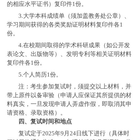
的相应水平证书）复印件
1
份。
3.
大学本科成绩单（须加盖教务处公章）、
学习期间获得的各类奖励证明材料复印件各
1
份。
4.
在校期间取得的学术科研成果（如公开发
表论文、出版物等）、发明专利等相关证明材料
复印件各
1
份。
5.
个人简历
1
份。
注：考生参加复试时，须提交以上材料，并
带上原件以备审验（申请人应保证其所提供的材
料真实，一旦发现申请人弄虚作假，即取消其申
请资格、录取资格）。
四、复试时间和地点
复试定于
2025
年
9
月
24
日线下进行（具体时