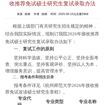
收推荐免试硕士研究生复试录取办法
来源 :
徐炯
作者 :
徐炯
时间 :
2025-09-15
点击量
5968
根据上级部门有关研究生招生规定的
精神，
结合我院实际情况，
现
制订
我
院
202
6
年
接收推荐
免试
硕士研究生复试
录取办法如下：
一、
复试工作的原则
坚持科学选拔
、
坚持公平公正
、
坚持全面考
查、突出重点
、
坚持客观评价
、
坚持以人为本，
增强服务意识，提高管理水平。
二、
报考条件和招生目录
报考条件详见《杭州师范大学
202
6
年接收推
荐免试攻读硕士研究生章程》。
专业代
专业类型
专业名称
码