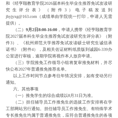
和《经亨颐教育学院2026届本科生毕业生推荐免试攻读研
究生评分表》（附件3）电子稿发送到
jhyjyxg@163.com（成绩单由学院统一打印，申请人无需
提供）。
（二）
9月2日8:00-16:00
，申请人携带《经亨颐教育学
院2027届本科生毕业生推荐免试攻读研究生评分表》（附
件3）、《杭州师范大学推荐免试攻读硕士研究生诚信承
诺书》（附件4），及相关佐证材料纸质版到诚园6-339办
公室进行审核，逾期学院将视作本人放弃申请。
（三）学院推免工作领导小组将复审推免材料，并尽
快公布2027年普通推免推荐名单。
以上工作时间节点参考往年情况安排，如有变动另行
通知。
六、其他事项
（一）推免学生的综合成绩以8月31日为准。
（二）担任辅导员工作推免生的选拔工作安排将在学
工部网站另行通知。担任辅导员工作推免生、有特殊学术
专长推免生均属于普通推免生，应符合普通推免生的各项