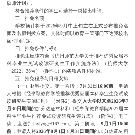
硕师计划）。
符合推荐条件的学生可选择一类提出申请。
三、推免名额
学校预计
将于202
6
年9月中上旬
左右正式公布推免名
额及名额划拨方案。具体时间以教育主管部门下达我校名
额时间而定。
四、推免条件与标准
推免生应该符合《杭州师范大学关于推荐优秀应届本
科毕业生免试攻读研究生工作实施办法》（杭师大学
〔2022〕36号）（附件1）的各项条件和标准。
五、推免程序与日程安排
（一）材料提交。第一阶段：
7月31日16:00前
，申请
人根据《经亨颐教育学院推荐优秀应届本科毕业生免试攻
读研究生实施细则》（附件2）提交
入大学以来至2026年7
月30日期间
的加分佐证材料和《经亨颐教育学院2027届本
科生毕业生推荐免试攻读研究生评分表》（附件3）电子
稿，发送到jhyjyxg@163.com。第二阶段：
9
月1日
16:00
前
，申请人将
2026年8月1日-8月31日期间
的加分佐证材料