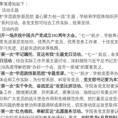
事项通知如下：
、活动主题
绕“学思践悟新思想 凝心聚力创一流”主题，学校和学院将组织开
”系列活动。各党支部可结合工作实际，统筹安排。
、活动内容
.召开一场庆祝中国共产党成立102周年大会。
“
七一”前夕，
学校将
2年度先进基层党组织、优秀共产党员、优秀党务工作者、十佳党
学习先进、赶超先进的浓厚氛围。
.开展一次
“
牢记嘱托、亚运有我
”
主题党日活动。
“七一” 前后，各
日活动
，结合
实际工作
开展主题讨论，深刻领悟习近平总书记关
政治高度理解把握“办好一个会、提升一座城”的重要意义。
.开展一次
“
学思践悟新思想
”
专题党课。
“七一”前夕，学校党委举
体会和工作实际，为分管系部、科室等党员，
党支部书记要为本
.开展一次
“
实干争先、奋战亚运
”
攻坚比拼活动。
学院各党支部
要
备工作，围绕测试赛、开闭幕式、赛事活动、场馆运行等重点环
织和广大党员的战斗堡垒作用和先锋模范作用。把打赢亚运攻坚
关问题的整改整治和课题调研成果转化，切实推动亚运攻坚取得
.开展一次
“
红色领杭、奉献亚运
”
志愿服务活动。
学院各党支部
要
运”在职党员到社区报到服务的通知》要求，
在职党员6月底前到