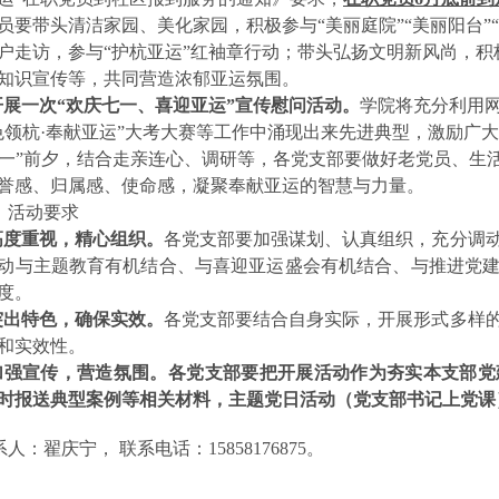
员要
带头清洁家园、美化家园，积极参与“美丽庭院”“美丽阳台”
户走访，参与“护杭亚运”红袖章行动；带头弘扬文明新风尚，
知识宣传等，共同营造浓郁亚运氛围。
.开展一次
“
欢庆七一、喜迎亚运
”
宣传慰问活动。
学院将充分利用
色领杭·奉献亚运”大考大赛等工作中涌现出来先进典型，激励广
七一”前夕，结合走亲连心、调研等，各党支部要做好老党员、生
誉感、归属感、使命感，凝聚奉献亚运的智慧与力量。
、活动要求
.高度重视，精心组织。
各党支部要加强谋划、认真组织，充分调
动与主题教育有机结合、与喜迎亚运盛会有机结合、与推进党
度。
.突出特色，确保实效。
各党支部要结合自身实际，开展形式多样
和实效性。
.加强宣传，营造氛围。
各党支部要把开展活动作为夯实本支部党
时报送典型案例等相关材料，主题党日活动（党支部书记上党课）
人：翟庆宁， 联系电话：15858176875。