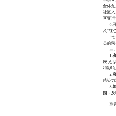
全体党
社区入
区亚运
6
及“红
“
员的荣
三
1
庆祝活
和影响
2
感染力
3
围，及
联系