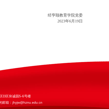
经亨颐教育学院党委
2023年6月19日
区D区块诚园5-6号楼
jhyjw@hznu.edu.cn