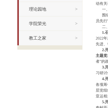
动有关
理论园地
>
一
围
员先行
学院荣光
>
二
1
教工之家
>
202
先进、
2
主题党
者”的
3
习研讨
4
各项筹
层党组
亚运相
5
奉献亚