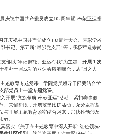
展庆祝中国共产党员成立102周年暨“奉献亚运党
召开
庆祝中国共产党成立102周年大会。表彰学校
支部书记、第五届“最强党支部”等，积极营造崇尚
党支部
以“牢记嘱托、亚运有我”为主题，
开展 1 次
于举办一届成功的亚运会殷殷嘱托，从“国之大
办主题教育专题党课，学院党员领导干部要结合学
支部党员上一堂专题党课。
深入开展“党旗领航·奉献亚运”活动，紧扣赛事侧
节、关键阶段，开展攻坚比拼活动，充分发挥基
仗与开展主题教育紧密结合起来，加快推动涉及
实效。
认真落实《关于在主题教育中深入开展“红色领杭·
居住社区报到
，
并普遍开展
1 次志愿服务活动。