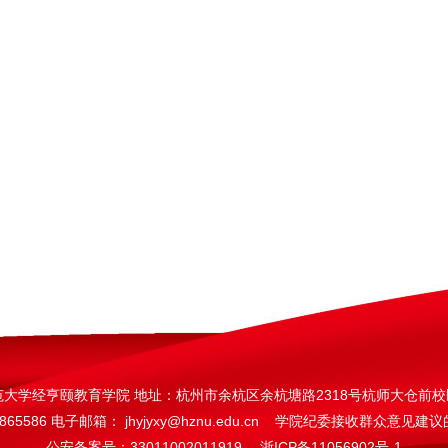
范大学经亨颐教育学院 地址：杭州市余杭区余杭塘路2318号杭师大仓前校
65586 电子邮箱： jhyjyxy@hznu.edu.cn
学院纪委接收群众意见建议的邮箱：
公安备案号：33011002011919
浙ICP备11056902号-1