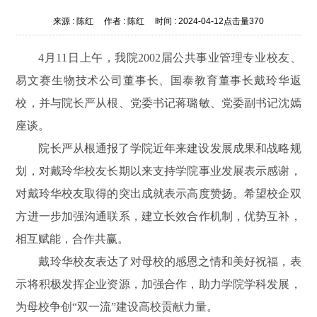
来源 :
陈红
作者 :
陈红
时间 :
2024-04-12
点击量
370
4月11日
上午
，我院
2002届公共事业管理专业校友、
易文赛生物技术公司董事长、国泰教育董事长戴玲华返
校，并与院长严从根、党委书记蒋璐敏、党委副书记沈嫣
座谈。
院长严从根通报了学院近年来建设发展成果和战略规
划，对戴玲华校友长期以来支持学院事业发展表示感谢，
对戴玲华校友取得的突出成就表示高度赞扬。希望校企双
方进一步加强沟通联系，建立长效合作机制，优势互补，
相互赋能，合作共赢。
戴玲华校友表达了对母校的感恩之情和美好祝福，表
示将积极发挥企业资源，加强合作，助力学院学科发展，
为母校争创
“双一流”建设高校贡献力量。