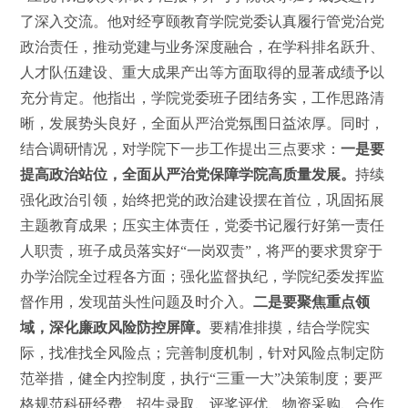
了深入交流。他对经亨颐教育学院党委认真履行管党治党
政治责任，推动党建与业务深度融合，在学科排名跃升、
人才队伍建设、重大成果产出等方面取得的显著成绩予以
充分肯定。他指出，学院党委班子团结务实，工作思路清
晰，发展势头良好，全面从严治党氛围日益浓厚。同时，
结合调研情况，对学院下一步工作提出三点要求：
一是要
提高政治站位，全面从严治党保障学院高质量发展。
持续
强化政治引领，始终把党的政治建设摆在首位，巩固拓展
主题教育成果；压实主体责任，党委书记履行好第一责任
人职责，班子成员落实好“一岗双责”，将严的要求贯穿于
办学治院全过程各方面；强化监督执纪，学院纪委发挥监
督作用，发现苗头性问题及时介入。
二是要聚焦重点领
域，深化廉政风险防控屏障。
要精准排摸，结合学院实
际，找准找全风险点；完善制度机制，针对风险点制定防
范举措，健全内控制度，执行“三重一大”决策制度；要严
格规范科研经费、招生录取、评奖评优、物资采购、合作