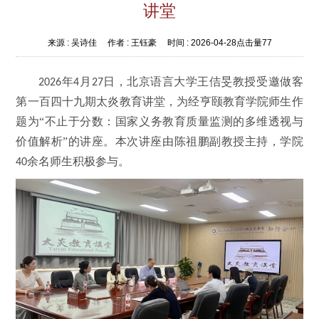
讲堂
来源 :
吴诗佳
作者 :
王钰豪
时间 :
2026-04-28
点击量
77
年
月
日，北京语言大学王佶旻教授受邀做客
2026
4
27
第一百四十九期太炎教育讲堂，为经亨颐教育学院师生作
题为“不止于分数：国家义务教育质量监测的多维透视与
价值解析”的讲座。本次讲座由陈祖鹏副教授主持，学院
余名师生积极参与。
40