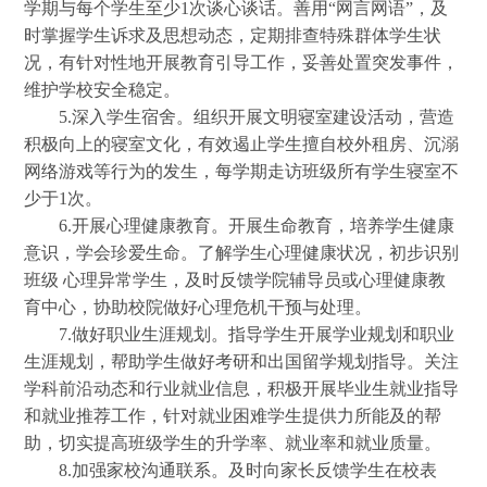
学期与每个学生至少1次谈心谈话。善用“网言网语”，及
时掌握学生诉求及思想动态，定期排查特殊群体学生状
况，有针对性地开展教育引导工作，妥善处置突发事件，
维护学校安全稳定。
5.深入学生宿舍。组织开展文明寝室建设活动，营造
积极向上的寝室文化，有效遏止学生擅自校外租房、沉溺
网络游戏等行为的发生，每学期走访班级所有学生寝室不
少于1次。
6.开展心理健康教育。开展生命教育，培养学生健康
意识，学会珍爱生命。了解学生心理健康状况，初步识别
班级 心理异常学生，及时反馈学院辅导员或心理健康教
育中心，协助校院做好心理危机干预与处理。
7.做好职业生涯规划。指导学生开展学业规划和职业
生涯规划，帮助学生做好考研和出国留学规划指导。关注
学科前沿动态和行业就业信息，积极开展毕业生就业指导
和就业推荐工作，针对就业困难学生提供力所能及的帮
助，切实提高班级学生的升学率、就业率和就业质量。
8.加强家校沟通联系。及时向家长反馈学生在校表