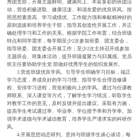
秀团支部，开展主题鲜明、健康向上、丰富多彩的班团活
动，营造积极进取、健康活泼、和谐友爱的优良班风。按
照思想素质高、学习成绩优、工作能力强和奉献精神好的
原则选拔和培养学生干部，指导其创造性开展工作，并正
确处理学习和工作的关系。根据学院工作布置，结合班级
特点和同学需求，每学期至少2次参加班委、团支委会，
指导班委、团支委会开展工作；至少2次主持召开或参加
主题班会、班集体活动，提升班级凝聚力与归属感。党员
班主任要协助学生党 部做好优秀学生的组织发展作。
3.营造班级优良学风。引导学生明确学习目标，端正
学习态度，养成良好的学习习惯。指导学生合理选修课
程、安排学习进程，营造积极向上的学风。通过与任课教
师联系、深入课堂等方式，了解学生学习情况，听取学生
对教学工作的意见，及时反馈并提出建议。采取有力施，
提高学生考试通过率、毕业率、学位授予率和升学率。加
强学术道德与学术诚信教育，培养学生严谨求实的科研作
风。
4.开展思想动态研判。坚持与班级学生谈心谈话，每