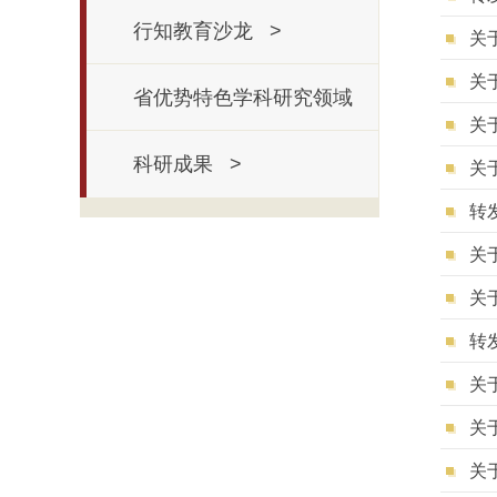
行知教育沙龙 >
关
关
省优势特色学科研究领域
关
>
科研成果 >
关
转
关
关
转
关
关
关